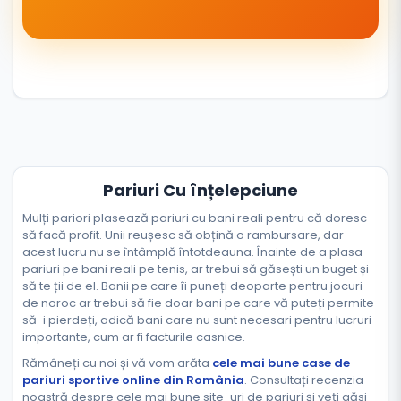
Pariuri Cu înțelepciune
Mulți pariori plasează pariuri cu bani reali pentru că doresc
să facă profit. Unii reușesc să obțină o rambursare, dar
acest lucru nu se întâmplă întotdeauna. Înainte de a plasa
pariuri pe bani reali pe tenis, ar trebui să găsești un buget și
să te ții de el. Banii pe care îi puneți deoparte pentru jocuri
de noroc ar trebui să fie doar bani pe care vă puteți permite
să-i pierdeți, adică bani care nu sunt necesari pentru lucruri
importante, cum ar fi facturile casnice.
Rămâneți cu noi și vă vom arăta
cele mai bune case de
pariuri sportive online din România
. Consultați recenzia
noastră despre cele mai bune site-uri de pariuri și veți găsi