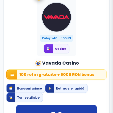
Rulaj: x40
100 FS
Casino
Vavada Casino
100 rotiri gratuite + 5000 RON bonus
Bonusuri uriașe
Retragere rapidă
Turnee zilnice