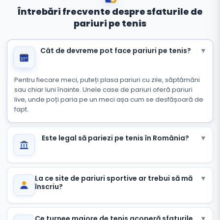
Întrebări frecvente despre sfaturile de
pariuri pe tenis
Cât de devreme pot face pariuri pe tenis?
▼
Pentru fiecare meci, puteți plasa pariuri cu zile, săptămâni
sau chiar luni înainte. Unele case de pariuri oferă pariuri
live, unde poți paria pe un meci așa cum se desfășoară de
fapt.
Este legal să pariezi pe tenis în România?
▼
La ce site de pariuri sportive ar trebui să mă
▼
înscriu?
Ce turnee majore de tenis acoperă sfaturile
▼