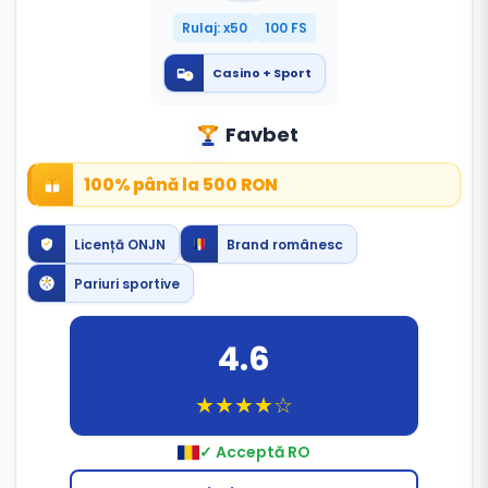
Rulaj: x50
100 FS
Casino + Sport
Favbet
100% până la 500 RON
Licență ONJN
Brand românesc
Pariuri sportive
4.6
★★★★☆
✓ Acceptă RO