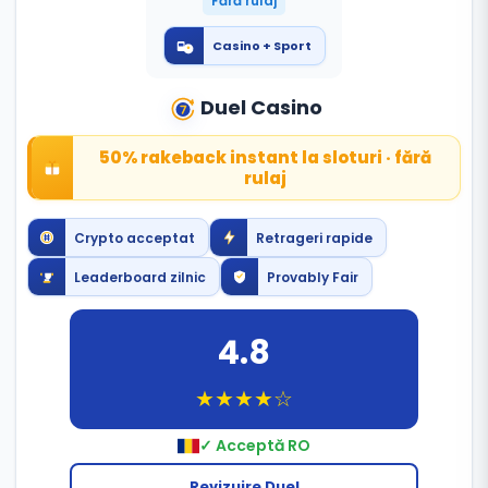
Fără rulaj
Casino + Sport
Duel Casino
50% rakeback instant la sloturi · fără
rulaj
Crypto acceptat
Retrageri rapide
Leaderboard zilnic
Provably Fair
4.8
★★★★☆
✓ Acceptă RO
Revizuire Duel