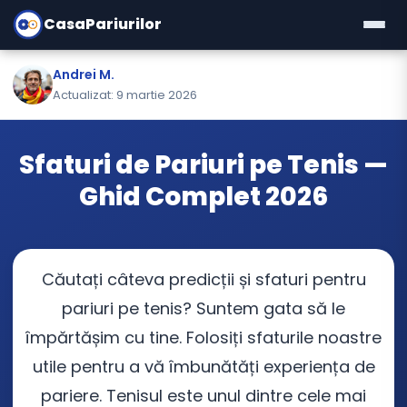
CasaPariurilor
$
Andrei M.
Actualizat: 9 martie 2026
Sfaturi de Pariuri pe Tenis —
Ghid Complet
2026
Căutați câteva predicții și sfaturi pentru
pariuri pe tenis? Suntem gata să le
împărtășim cu tine. Folosiți sfaturile noastre
utile pentru a vă îmbunătăți experiența de
pariere. Tenisul este unul dintre cele mai