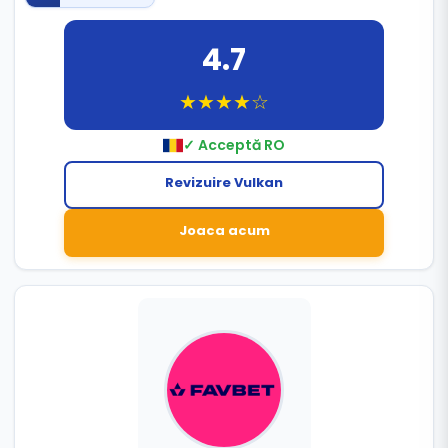
4.7
★★★★☆
✓ Acceptă RO
Revizuire Vulkan
Joaca acum