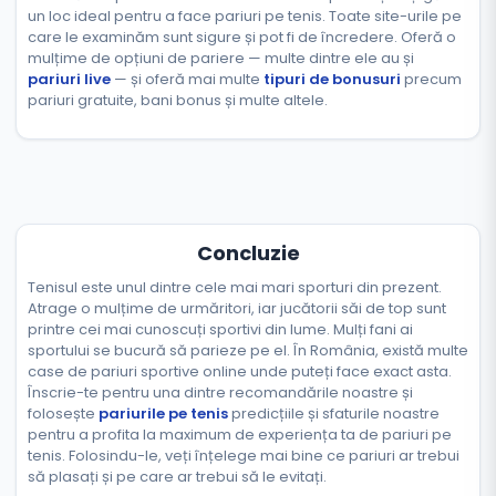
un loc ideal pentru a face pariuri pe tenis. Toate site-urile pe
care le examinăm sunt sigure și pot fi de încredere. Oferă o
mulțime de opțiuni de pariere — multe dintre ele au și
pariuri live
— și oferă mai multe
tipuri de bonusuri
precum
pariuri gratuite, bani bonus și multe altele.
Concluzie
Tenisul este unul dintre cele mai mari sporturi din prezent.
Atrage o mulțime de urmăritori, iar jucătorii săi de top sunt
printre cei mai cunoscuți sportivi din lume. Mulți fani ai
sportului se bucură să parieze pe el. În România, există multe
case de pariuri sportive online unde puteți face exact asta.
Înscrie-te pentru una dintre recomandările noastre și
folosește
pariurile pe tenis
predicțiile și sfaturile noastre
pentru a profita la maximum de experiența ta de pariuri pe
tenis. Folosindu-le, veți înțelege mai bine ce pariuri ar trebui
să plasați și pe care ar trebui să le evitați.