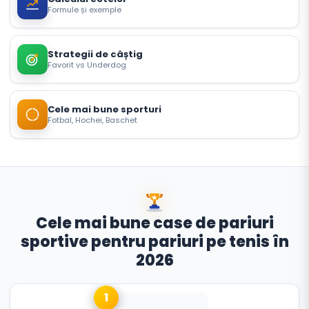
Formule și exemple
Strategii de câștig
Favorit vs Underdog
Cele mai bune sporturi
Fotbal, Hochei, Baschet
Cele mai bune case de pariuri
sportive pentru pariuri pe tenis în
2026
1