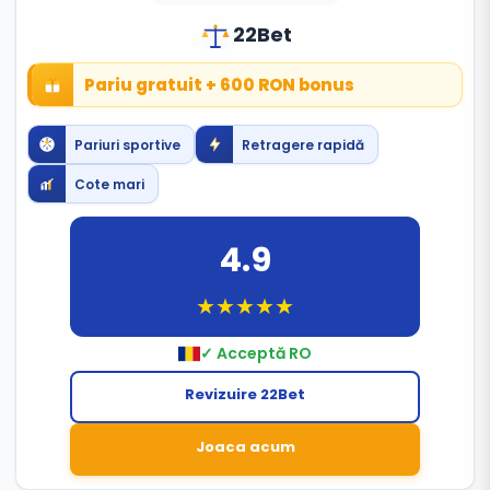
22Bet
Pariu gratuit + 600 RON bonus
Pariuri sportive
Retragere rapidă
Cote mari
4.9
★★★★★
✓ Acceptă RO
Revizuire 22Bet
Joaca acum