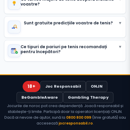
voastre?
Sunt gratuite predicțiile voastre de tenis?
▼
Ce tipuri de pariuri pe tenis recomandați
▼
pentru începători?
18+
Joc Responsabil
ONJN
BeGambleAware
Gambling Therapy
Jocurile de noroc pot crea dependență. Joacă responsabil și
stabilește-ți limite. Participă doar la operatori licențiați ONJN.
Dacă ai nevoie de ajutor, sună la
0800 800 099
(linie gratuită) sau
accesează
jocresponsabil.ro
.