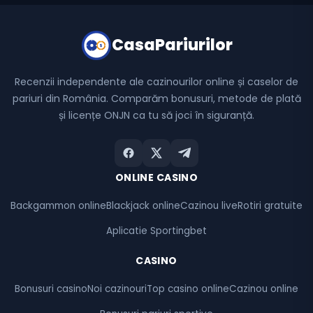
CasaPariurilor
$
Recenzii independente ale cazinourilor online și caselor de
pariuri din România. Comparăm bonusuri, metode de plată
și licențe ONJN ca tu să joci în siguranță.
ONLINE CASINO
Backgammon online
Blackjack online
Cazinou live
Rotiri gratuite
Aplicatie Sportingbet
CASINO
Bonusuri casino
Noi cazinouri
Top casino online
Cazinou online