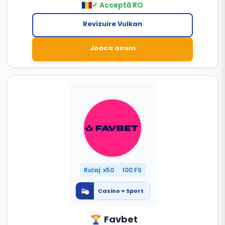
✓ Acceptă RO
Revizuire Vulkan
Joaca acum
Rulaj: x50
100 FS
Casino + Sport
Favbet