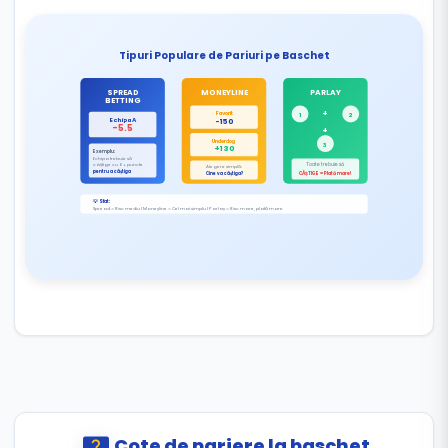
Tipuri Populare de Pariuri pe Baschet
SPREAD
MONEYLINE
PARLAY
BETTING
+
Favorit
1
2
-150
Echipa A
-5.5
+
Underdog
3
+130
Exemplu:
Echipa trebuie să
Toate trebuie să
câștige cu 6+ puncte
Alegere simplă:
pentru a câștiga
CÂȘTIGE = Plată mare!
Cine va câștiga?
💡 Sfat:
Spread = Risc mediu | Moneyline = Cel mai simplu | Parlay = Risc mare, plată mare
Cote de pariere la baschet