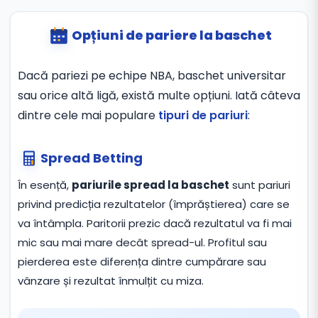
Opțiuni de pariere la baschet
Dacă pariezi pe echipe NBA, baschet universitar
sau orice altă ligă, există multe opțiuni. Iată câteva
dintre cele mai populare
tipuri de pariuri
:
Spread Betting
În esență,
pariurile spread la baschet
sunt pariuri
privind predicția rezultatelor (împrăștierea) care se
va întâmpla. Paritorii prezic dacă rezultatul va fi mai
mic sau mai mare decât spread-ul. Profitul sau
pierderea este diferența dintre cumpărare sau
vânzare și rezultat înmulțit cu miza.