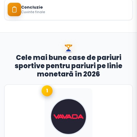
Concluzie
Cuvinte finale
Cele mai bune case de pariuri
sportive pentru pariuri pe linie
monetară în
2026
1