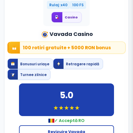
Rulaj: x40
100 FS
Casino
Vavada Casino
100 rotiri gratuite + 5000 RON bonus
Bonusuri uriașe
Retragere rapidă
Turnee zilnice
5.0
★★★★★
✓ Acceptă RO
Revizuire Vavada