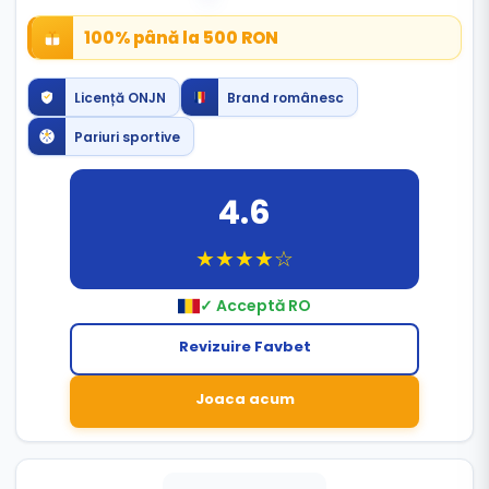
100% până la 500 RON
Licență ONJN
Brand românesc
Pariuri sportive
4.6
★★★★☆
✓ Acceptă RO
Revizuire Favbet
Joaca acum