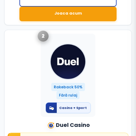
Joaca acum
2
Rakeback 50%
Fără rulaj
Casino + Sport
Duel Casino