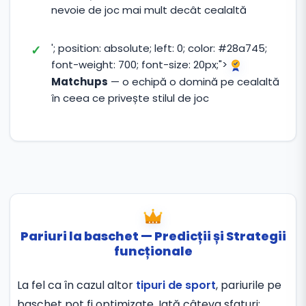
nevoie de joc mai mult decât cealaltă
'; position: absolute; left: 0; color: #28a745;
font-weight: 700; font-size: 20px;">
Matchups
— o echipă o domină pe cealaltă
în ceea ce privește stilul de joc
Pariuri la baschet — Predicții și Strategii
funcționale
La fel ca în cazul altor
tipuri de sport
, pariurile pe
baschet pot fi optimizate. Iată câteva sfaturi: