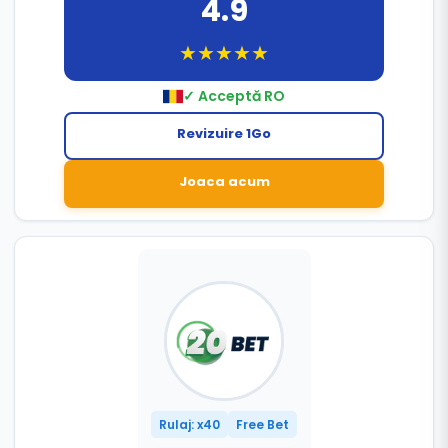
4.9
★★★★★
✓ Acceptă RO
Revizuire 1Go
Joaca acum
Rulaj: x40
Free Bet