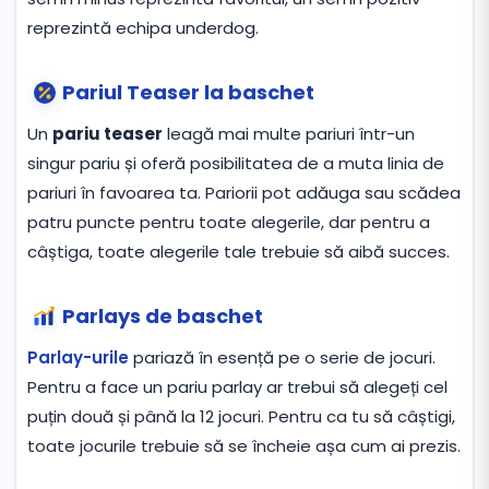
reprezintă echipa underdog.
Pariul Teaser la baschet
Un
pariu teaser
leagă mai multe pariuri într-un
singur pariu și oferă posibilitatea de a muta linia de
pariuri în favoarea ta. Pariorii pot adăuga sau scădea
patru puncte pentru toate alegerile, dar pentru a
câștiga, toate alegerile tale trebuie să aibă succes.
Parlays de baschet
Parlay-urile
pariază în esență pe o serie de jocuri.
Pentru a face un pariu parlay ar trebui să alegeți cel
puțin două și până la 12 jocuri. Pentru ca tu să câștigi,
toate jocurile trebuie să se încheie așa cum ai prezis.