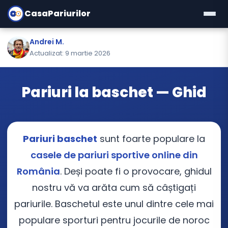
CasaPariurilor
$
Andrei M.
Actualizat: 9 martie 2026
Pariuri la baschet — Ghid
Pariuri baschet
sunt foarte populare la
casele de pariuri sportive online din
România
. Deși poate fi o provocare, ghidul
nostru vă va arăta cum să câștigați
pariurile. Baschetul este unul dintre cele mai
populare sporturi pentru jocurile de noroc