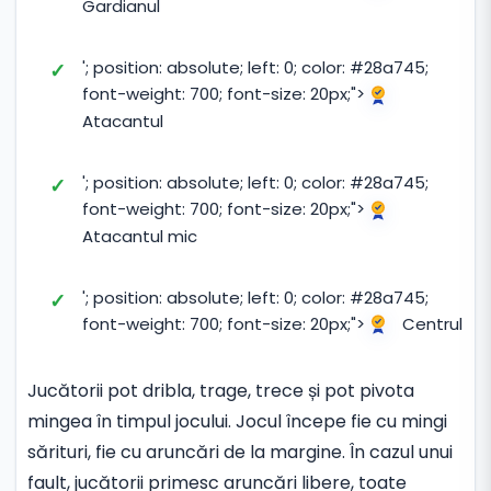
Gardianul
'; position: absolute; left: 0; color: #28a745;
font-weight: 700; font-size: 20px;">
Atacantul
'; position: absolute; left: 0; color: #28a745;
font-weight: 700; font-size: 20px;">
Atacantul mic
'; position: absolute; left: 0; color: #28a745;
font-weight: 700; font-size: 20px;">
Centrul
Jucătorii pot dribla, trage, trece și pot pivota
mingea în timpul jocului. Jocul începe fie cu mingi
sărituri, fie cu aruncări de la margine. În cazul unui
fault, jucătorii primesc aruncări libere, toate