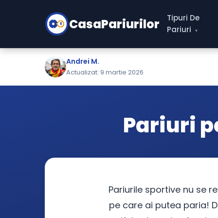
Tipuri De
CasaPariurilor
$
Pariuri
Andrei M.
Actualizat: 9 martie 2026
Pariuri 
Pariurile sportive nu se 
pe care ai putea paria! D