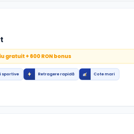
t
iu gratuit + 600 RON bonus
i sportive
Retragere rapidă
Cote mari