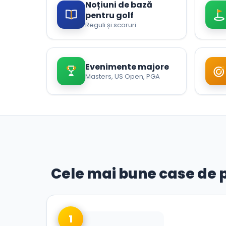
Noțiuni de bază
pentru golf
Reguli și scoruri
Evenimente majore
Masters, US Open, PGA
Cele mai bune case de p
1