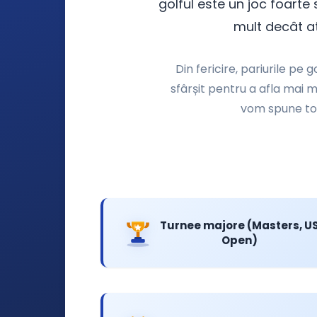
golful este un joc foarte 
mult decât at
Din fericire, pariurile pe 
sfârșit pentru a afla mai m
vom spune totu
Turnee majore (Masters, U
Open)