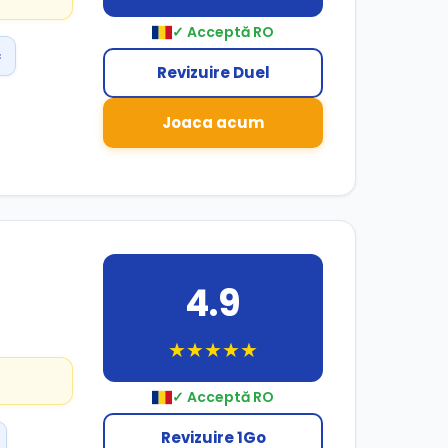
✓ Acceptă RO
c
Revizuire Duel
Joaca acum
4.9
★★★★★
✓ Acceptă RO
Revizuire 1Go