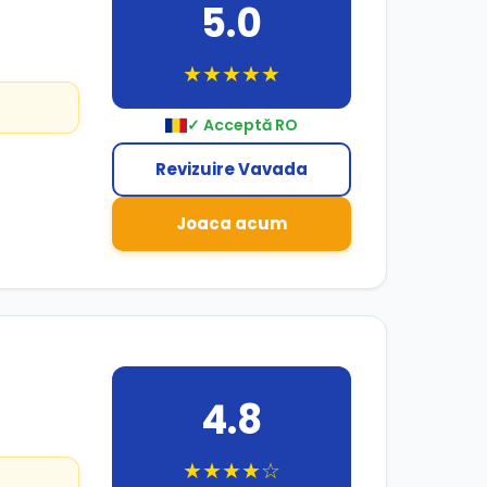
5.0
★★★★★
✓ Acceptă RO
Revizuire Vavada
Joaca acum
4.8
★★★★☆