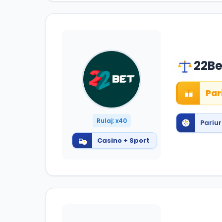
22Be
Par
Rulaj: x40
Pariur
Casino + Sport