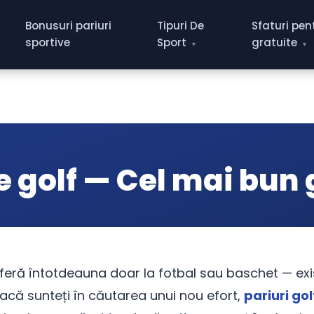
Bonusuri pariuri
Tipuri De
Sfaturi pen
sportive
Sport
gratuite
pe golf — Cel mai bun
referă întotdeauna doar la fotbal sau baschet — exis
acă sunteți în căutarea unui nou efort,
pariuri gol