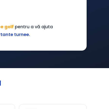
pe golf
pentru a vă ajuta
rtante turnee
.
d