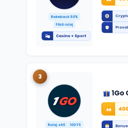
Crypt
Rakeback 50%
Fără rulaj
Provab
Casino + Sport
3
1Go 
400
Rulaj: x40
100 FS
Bonus