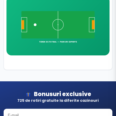
TEREN DE FOTBAL — PARIURI EXPERTE
Bonusuri exclusive
725 de rotiri gratuite la diferite cazinouri