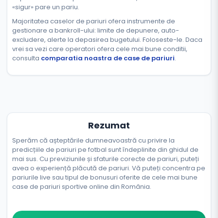
«sigur» pare un pariu.
Majoritatea caselor de pariuri ofera instrumente de
gestionare a bankroll-ului: limite de depunere, auto-
excludere, alerte la depasirea bugetului. Foloseste-le. Daca
vrei sa vezi care operatori ofera cele mai bune conditii,
consulta
comparatia noastra de case de pariuri
.
Rezumat
Sperăm că așteptările dumneavoastră cu privire la
predicțiile de pariuri pe fotbal sunt îndeplinite din ghidul de
mai sus. Cu previziunile și sfaturile corecte de pariuri, puteți
avea o experiență plăcută de pariuri. Vă puteți concentra pe
pariurile live sau tipul de bonusuri oferite de cele mai bune
case de pariuri sportive online din România.