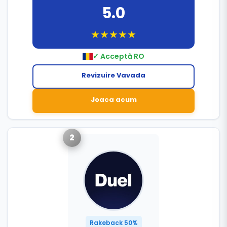
5.0
★★★★★
✓ Acceptă RO
Revizuire Vavada
Joaca acum
2
Rakeback 50%