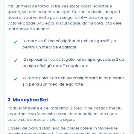
Intr-un meci de fotbal ai trei rezultate posibile: victorie
gazde, victorie oaspeti sau egal. Cu sansa dubla, acoperi
doua din trei variante pe un singur bilet — de exemplu,
victorie gazde SAU egal. Riscul scade, dar si cota. Iata cele
mai comune variante:
1x reprezintă 1 ca câștigător al echipei gazdă și x
pentru un meci de egalitate.
12 reprezintă 1 ca câștigător al echipei gazdă. și 2 ca
echipa câștigătoare în deplasare.
x2 reprezintă 2 ca echipa câștigătoare în deplasare
și x pentru un meci de egalitate.
3. Moneyline Bet
Pariul Moneyline e cel mai simplu: alegi cine castiga meciul.
Important e sa folosesti o casa de pariuri licentiata unde
cotele sunt corecte si platile sigure.
Caserii de pariuri stabilesc de obicei cotele în Moneyline
folosind semnul minus (-) pentru a descrie cel defavorizat și