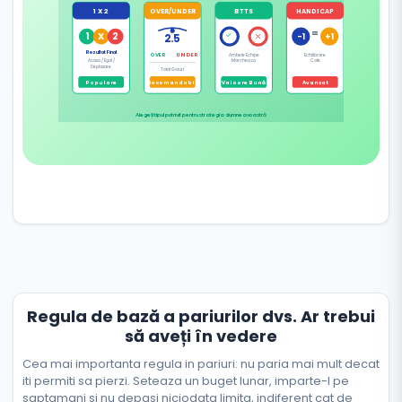
1 X 2
OVER/UNDER
B T T S
HANDICAP
=
1
X
2
2.5
-1
+1
Rezultat Final
OVER
UNDER
Ambele Echipe
Echilibrare
Acasă / Egal /
Marchează
Cote
Deplasare
Total Goluri
Populare
Recomandabil
Valoare Bună
Avansat
Alegeți tipul potrivit pentru strategia dumneavoastră
Regula de bază a pariurilor dvs. Ar trebui
să aveți în vedere
Cea mai importanta regula in pariuri: nu paria mai mult decat
iti permiti sa pierzi. Seteaza un buget lunar, imparte-l pe
saptamani si nu depasi niciodata limita, indiferent cat de