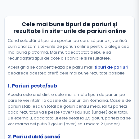
Cele mai bune tipuri de pariuri și
rezultate în site-urile de pariuri online
Când selectând tipul de sporturi pe care să pariezi, verifică
cum analizăm site-urile de pariuri online pentru a alege cea
mai bună platformă. Mai mult decât atât, trebuie să
recunoașteți tipul de cote disponibile și rezultatele.
Acest ghid se concentrează pe patru mari
tipuri de pariuri
deoarece acestea oferă cele mai bune rezultate posibile.
1. Pariuri peste/sub
Acesta este unul dintre cele mai simple tipuri de pariuri pe
care le vei intalni la casele de pariuri din Romania. Casele de
pariuri stabilesc un total de goluri pentru meci, iar tu pariezi
daca rezultatul va fi peste (over) sau sub (under) acel total.
De exemplu, daca totalul este setat la 2,5 goluri, pariezi ca se
vor marca cel putin 3 goluri (over) sau maxim 2 (under).
2. Pariu dublă șansă