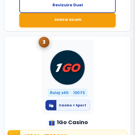
Revizuire Duel
Joaca acum
3
Rulaj: x40
100 FS
Casino + Sport
1Go Casino