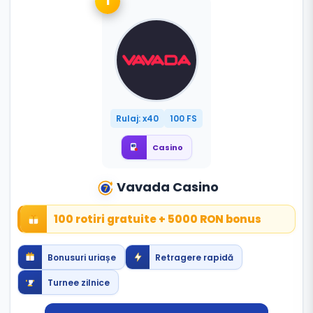
1
Rulaj: x40
100 FS
Casino
Vavada Casino
100 rotiri gratuite + 5000 RON bonus
Bonusuri uriașe
Retragere rapidă
Turnee zilnice