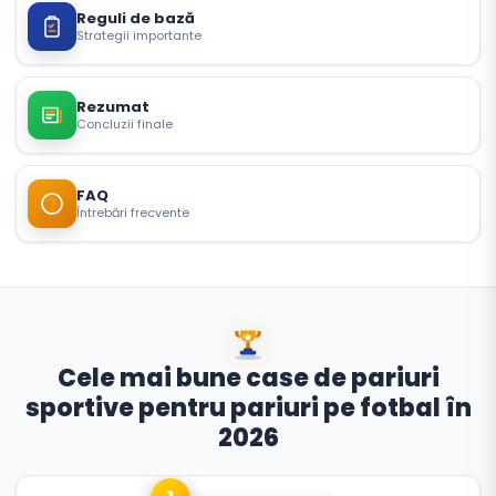
Reguli de bază
Strategii importante
Rezumat
Concluzii finale
FAQ
Întrebări frecvente
Cele mai bune case de pariuri
sportive pentru pariuri pe fotbal în
2026