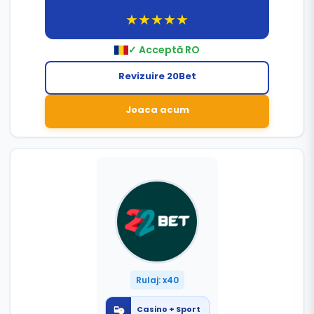
★★★★★
✓ Acceptă RO
Revizuire 20Bet
Joaca acum
Rulaj: x40
Casino + Sport