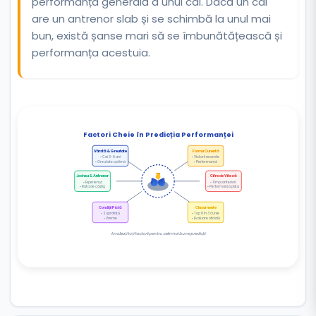
performanța generală a unui cal. Dacă un cal
are un antrenor slab și se schimbă la unul mai
bun, există șanse mari să se îmbunătățească și
performanța acestuia.
Factori Cheie în Predicția Performanței
Vârstă & Greutate
Forma Curentă
• Cai 3-6 ani
• Victorii recente
• Greutate optimă
• Performanță
Jocheu & Antrenor
Cifre de Viteză
• Experiență
• Timpi anteriori
• Rata de câștig
• Performanță pistă
Condiții Pistă
Clasamente
• Suprafață
• Top 6 în 3 curse
• Vreme
• Evaluare oficială
Analizați toți factorii pentru cele mai bune predicții