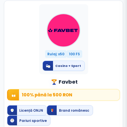
Rulaj: x50
100 FS
Casino + Sport
Favbet
100% până la 500 RON
Licență ONJN
Brand românesc
Pariuri sportive