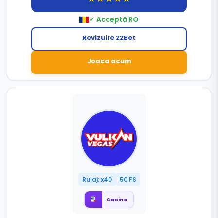
✓ Acceptă RO
Revizuire 22Bet
Joaca acum
Rulaj: x40
50 FS
Casino