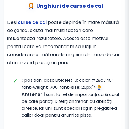
Unghiuri de curse de cai
Deși
curse de cai
poate depinde în mare măsură
de șansă, există mai mulți factori care
influențează rezultatele. Acesta este motivul
pentru care vă recomandăm să luați în
considerare următoarele unghiuri de curse de cai
atunci când plasați un pariu:
'; position: absolute; left: 0; color: #28a745;
font-weight: 700; font-size: 20px;">
Antrenorii
sunt la fel de importanți ca și calul
pe care pariați. Diferiți antrenori au abilități
diferite, iar unii sunt specializați în pregătirea
cailor doar pentru anumite piste.