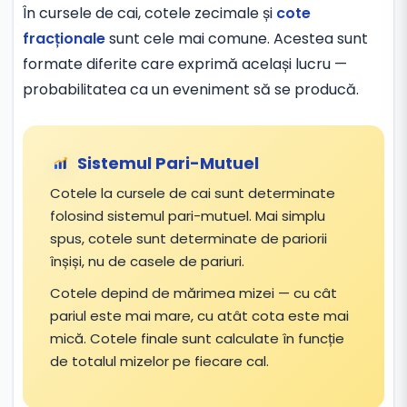
În cursele de cai, cotele zecimale și
cote
fracționale
sunt cele mai comune. Acestea sunt
formate diferite care exprimă același lucru —
probabilitatea ca un eveniment să se producă.
Sistemul Pari-Mutuel
Cotele la cursele de cai sunt determinate
folosind sistemul pari-mutuel. Mai simplu
spus, cotele sunt determinate de pariorii
înșiși, nu de casele de pariuri.
Cotele depind de mărimea mizei — cu cât
pariul este mai mare, cu atât cota este mai
mică. Cotele finale sunt calculate în funcție
de totalul mizelor pe fiecare cal.