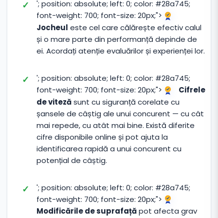
'; position: absolute; left: 0; color: #28a745;
font-weight: 700; font-size: 20px;">
Jocheul
este cel care călărește efectiv calul
și o mare parte din performanță depinde de
ei. Acordați atenție evaluărilor și experienței lor.
'; position: absolute; left: 0; color: #28a745;
font-weight: 700; font-size: 20px;">
Cifrele
de viteză
sunt cu siguranță corelate cu
șansele de câștig ale unui concurent — ​​cu cât
mai repede, cu atât mai bine. Există diferite
cifre disponibile online și pot ajuta la
identificarea rapidă a unui concurent cu
potențial de câștig.
'; position: absolute; left: 0; color: #28a745;
font-weight: 700; font-size: 20px;">
Modificările de suprafață
pot afecta grav