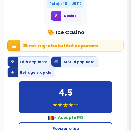
Rulaj: x45
25 FS
Casino
Ice Casino
25 rotiri gratuite fără depunere
Fără depunere
Sloturi populare
0
7
7
7
Retrageri rapide
4.5
★★★★☆
✓ Acceptă RO
Revizuire Ice