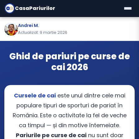
CasaPariurilor
$
Andrei M.
Actualizat: 9 martie 2026
Ghid de pariuri pe curse de
cai
2026
Cursele de cai
este unul dintre cele mai
populare tipuri de sporturi de pariat în
România. Este o activitate la fel de veche
ca timpul — și din motive întemeiate.
Pariurile pe curse de cai
nu sunt doar