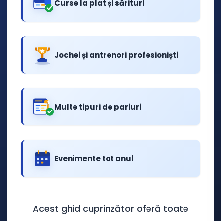
Curse la plat și sărituri
Jochei și antrenori profesioniști
Multe tipuri de pariuri
Evenimente tot anul
Acest ghid cuprinzător oferă toate