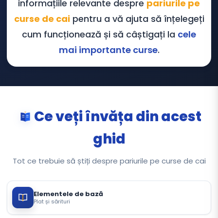
informațiile relevante despre
pariurile pe
curse de cai
pentru a vă ajuta să înțelegeți
cum funcționează și să câștigați la
cele
mai importante curse
.
Ce veți învăța din acest
ghid
Tot ce trebuie să știți despre pariurile pe curse de cai
Elementele de bază
Plat și sărituri