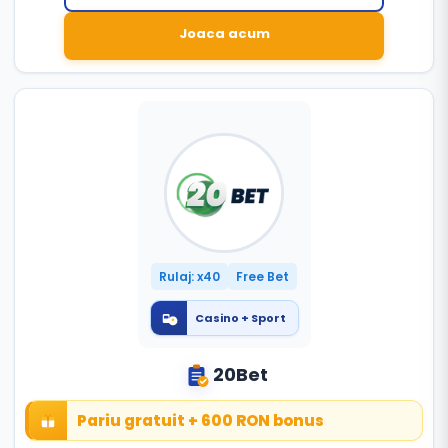
Joaca acum
Rulaj: x40
Free Bet
Casino + Sport
20Bet
Pariu gratuit + 600 RON bonus