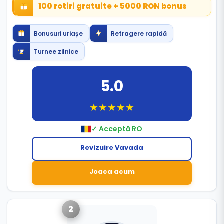
100 rotiri gratuite + 5000 RON bonus
Bonusuri uriașe
Retragere rapidă
Turnee zilnice
5.0
★★★★★
✓ Acceptă RO
Revizuire Vavada
Joaca acum
2