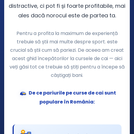
distractive, ci pot fi și foarte profitabile, mai
ales dacă norocul este de partea ta.
Pentru a profita la maximum de experiență
trebuie să știi mai multe despre sport. este
crucial să știi cum să pariezi. De aceea am creat
acest ghid începătorilor la cursele de cai — aici
veți găsi tot ce trebuie să știți pentru a începe să
câștigați bani.
De ce pariurile pe curse de cai sunt
populare în România: