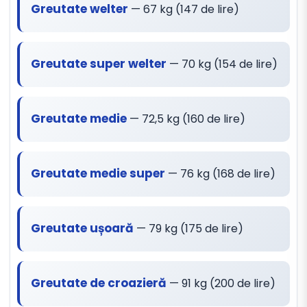
Greutate welter
— 67 kg (147 de lire)
Greutate super welter
— 70 kg (154 de lire)
Greutate medie
— 72,5 kg (160 de lire)
Greutate medie super
— 76 kg (168 de lire)
Greutate ușoară
— 79 kg (175 de lire)
Greutate de croazieră
— 91 kg (200 de lire)