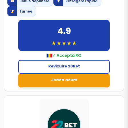
Bonus depunere
Retragere rapidă
Turnee
4.9
★★★★★
✓ Acceptă RO
Revizuire 20Bet
Joaca acum