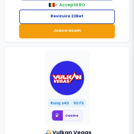
✓ Acceptă RO
Revizuire 22Bet
Joaca acum
Rulaj: x40
50 FS
Casino
Vulkan Vegas