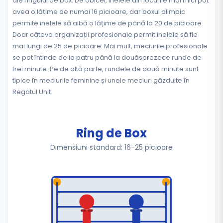
ale ringului de box. De obicei, inelele din locurile mai mici pot
avea o lățime de numai 16 picioare, dar boxul olimpic
permite inelele să aibă o lățime de până la 20 de picioare.
Doar câteva organizații profesionale permit inelele să fie
mai lungi de 25 de picioare. Mai mult, meciurile profesionale
se pot întinde de la patru până la douăsprezece runde de
trei minute. Pe de altă parte, rundele de două minute sunt
tipice în meciurile feminine și unele meciuri găzduite în
Regatul Unit.
Ring de Box
Dimensiuni standard: 16-25 picioare