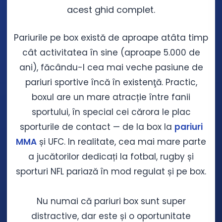
acest ghid complet.
Pariurile pe box există de aproape atâta timp
cât activitatea în sine (aproape 5.000 de
ani), făcându-l cea mai veche pasiune de
pariuri sportive încă în existenţă. Practic,
boxul are un mare atracție între fanii
sportului, în special cei cărora le plac
sporturile de contact — de la box la
pariuri
MMA
și UFC. In realitate, cea mai mare parte
a jucătorilor dedicați la fotbal, rugby și
sporturi NFL pariază în mod regulat și pe box.
Nu numai că pariuri box sunt super
distractive, dar este și o oportunitate