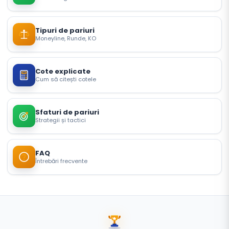
Tipuri de pariuri
Moneyline, Runde, KO
Cote explicate
Cum să citești cotele
Sfaturi de pariuri
Strategii și tactici
FAQ
Întrebări frecvente