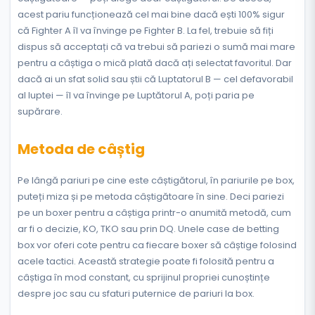
acest pariu funcționează cel mai bine dacă ești 100% sigur
că Fighter A îl va învinge pe Fighter B. La fel, trebuie să fiți
dispus să acceptați că va trebui să pariezi o sumă mai mare
pentru a câștiga o mică plată dacă ați selectat favoritul. Dar
dacă ai un sfat solid sau știi că Luptatorul B — cel defavorabil
al luptei — îl va învinge pe Luptătorul A, poți paria pe
supărare.
Metoda de câștig
Pe lângă pariuri pe cine este câștigătorul, în pariurile pe box,
puteți miza și pe metoda câștigătoare în sine. Deci pariezi
pe un boxer pentru a câștiga printr-o anumită metodă, cum
ar fi o decizie, KO, TKO sau prin DQ. Unele case de betting
box vor oferi cote pentru ca fiecare boxer să câștige folosind
acele tactici. Această strategie poate fi folosită pentru a
câștiga în mod constant, cu sprijinul propriei cunoștințe
despre joc sau cu sfaturi puternice de pariuri la box.