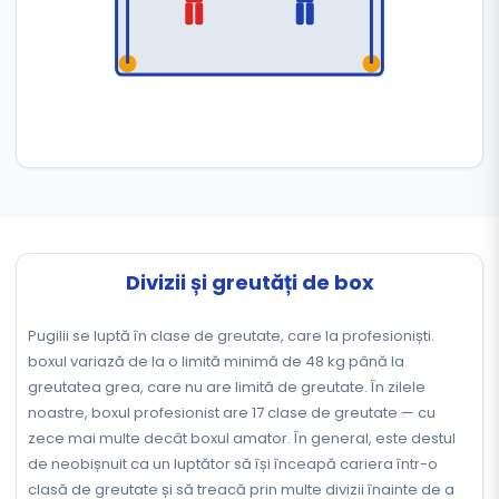
Divizii și greutăți de box
Pugilii se luptă în clase de greutate, care la profesioniști.
boxul variază de la o limită minimă de 48 kg până la
greutatea grea, care nu are limită de greutate. În zilele
noastre, boxul profesionist are 17 clase de greutate — cu
zece mai multe decât boxul amator. În general, este destul
de neobișnuit ca un luptător să își înceapă cariera într-o
clasă de greutate și să treacă prin multe divizii înainte de a