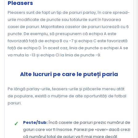
Pleasers
Pleasers sunt de fapt un tip de pariuri parlay, în care spread-
urile modificate de puncte sau totalurile sunt în favoarea
casei de pariuri. Majoritatea caselor de pariuri lucrează cu 6
puncte. De exemplu, să presupunem că echipa A este
favorizată față de echipa B cu -7 și echipa C este favorizată
față de echipa D. În acest caz, linia de puncte a echipei A se
va muta la -13 și echipa Cl la linia de puncte -9.
Alte lucruri pe care le puteți paria
Pe lângă parlay-urile, teasers-urile și plăcerile mereu atât
de populare, există o mulțime de alte oportunități de fotbal
pariuri.
Peste/Sub:
Încă casele de pariuri prezic numărul de
goluri care vor fi înscrise. Pariezi pe «over» dacă crezi
că numărul total de goluri va fi mai mare decât