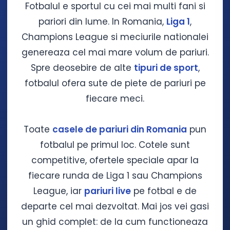
Fotbalul e sportul cu cei mai multi fani si
pariori din lume. In Romania,
Liga 1
,
Champions League si meciurile nationalei
genereaza cel mai mare volum de pariuri.
Spre deosebire de alte
tipuri de sport
,
fotbalul ofera sute de piete de pariuri pe
fiecare meci.
Toate
casele de pariuri din Romania
pun
fotbalul pe primul loc. Cotele sunt
competitive, ofertele speciale apar la
fiecare runda de Liga 1 sau Champions
League, iar
pariuri live
pe fotbal e de
departe cel mai dezvoltat. Mai jos vei gasi
un ghid complet: de la cum functioneaza