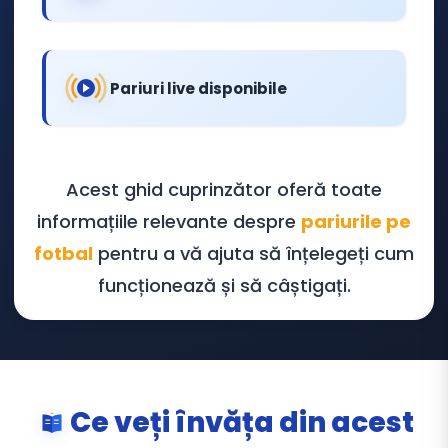
Pariuri live disponibile
Acest ghid cuprinzător oferă toate
informațiile relevante despre
pariurile pe
fotbal
pentru a vă ajuta să înțelegeți cum
funcționează și să câștigați.
Ce veți învăța din acest