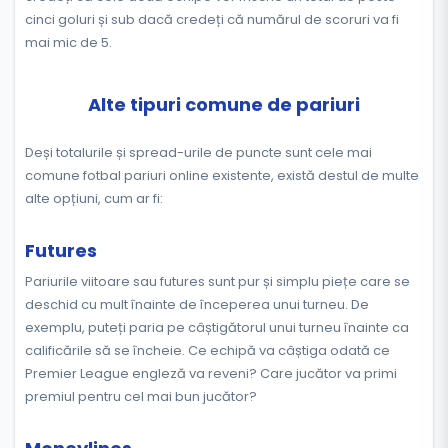
cinci goluri și sub dacă credeți că numărul de scoruri va fi
mai mic de 5.
Alte tipuri comune de pariuri
Deși totalurile și spread-urile de puncte sunt cele mai
comune fotbal pariuri online existente, există destul de multe
alte opțiuni, cum ar fi:
Futures
Pariurile viitoare sau futures sunt pur și simplu piețe care se
deschid cu mult înainte de începerea unui turneu. De
exemplu, puteți paria pe câștigătorul unui turneu înainte ca
calificările să se încheie. Ce echipă va câștiga odată ce
Premier League engleză va reveni? Care jucător va primi
premiul pentru cel mai bun jucător?