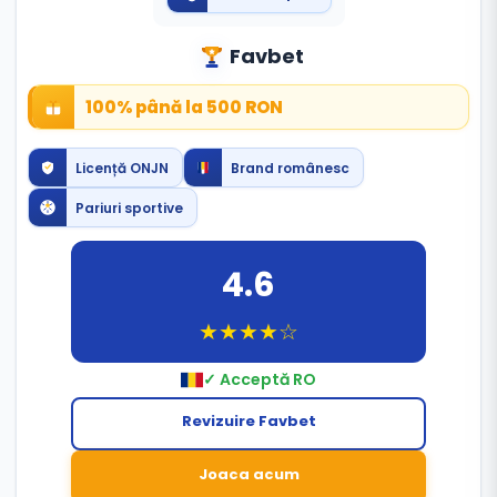
Favbet
100% până la 500 RON
Licență ONJN
Brand românesc
Pariuri sportive
4.6
★★★★☆
✓ Acceptă RO
Revizuire Favbet
Joaca acum