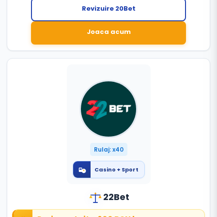
Revizuire 20Bet
Joaca acum
Rulaj: x40
Casino + Sport
22Bet