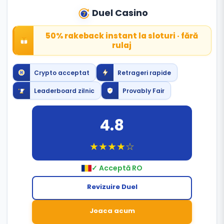
Duel Casino
50% rakeback instant la sloturi · fără
rulaj
Crypto acceptat
Retrageri rapide
Leaderboard zilnic
Provably Fair
4.8
★★★★☆
✓ Acceptă RO
Revizuire Duel
Joaca acum