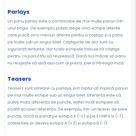
Parlays
Un pariu parlay este o combinație de mai multe pariuri într-
unul singur. De exemplu, puteți alege cinci echipe diferite
care joacă cinci meciuri diferite pentru a câștiga și a paria
pe toate sub un singur bilet. Câștigurile de aici sunt cu
siguranță tentante, dar toate echipele trebuie să câștige
pentru ca pariul tău să reușească. Dacă nici măcar un pariu
nu reușește să iasă așa cum ai prezis, pierzi întreaga miză.
Teasers
Teasers sunt similare cu parlays, prin faptul că implică pariuri
pe mai multe echipe sub un singur bilet. Diferența este că
puteți muta diferența de puncte, astfel încât echipele să
poată acoperi diferența. De exemplu, într-un teaser de șase
puncte, dacă ai pariat pe echipa A (-3) și pe ECHIPA b (-7),
cotele tale ar deveni echipa A (+3) și echipa B (-1).