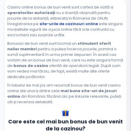
Casino online bonus de bun venit sunt cartea de vizită a
operatorilor autorizați
cu o licență obișnuită pentru
jocurile de la distanță, eliberata in Romania de ONJN.
Înregistrarea pe
site-urile de cazinouri online
este singura
modalitate sigură de a juca online fără a te confrunta cu
escrocherii sau surprize urâte.
Bonusuri de bun venit sunt tocmai un
stimulent oferit
noilor membri
pentru a putea încerca jocurile, primind o
sumă suplimentară în urma primei depuneri. În acest caz
vorbim de un bonus de bun venit, care nu este singura formă
de
bonus de cazino
oferită de operatorii legali. După cum
vom vedea mai târziu, de fapt, există multe alte oferte
dedicate jucătorilor.
În tabelul de mai jos am rezumat bonus de bun venit casino
online ale unora dintre cele
mai bune site-uri de jocuri
online
din România; făcând clic pe linkurile relevante, puteți
citi și recenzia detaliată.
Care este cel mai bun bonus de bun venit
de la cazinou?