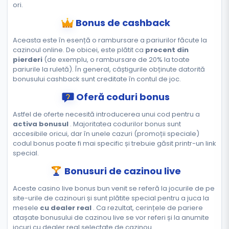
ori.
Bonus de cashback
Aceasta este în esență o rambursare a pariurilor făcute la
cazinoul online. De obicei, este plătit ca
procent din
pierderi
(de exemplu, o rambursare de 20% la toate
pariurile la ruletă). În general, câștigurile obținute datorită
bonusului cashback sunt creditate în contul de joc.
Oferă coduri bonus
Astfel de oferte necesită introducerea unui cod pentru a
activa bonusul
. Majoritatea codurilor bonus sunt
accesibile oricui, dar în unele cazuri (promoții speciale)
codul bonus poate fi mai specific și trebuie găsit printr-un link
special.
Bonusuri de cazinou live
Aceste casino live bonus bun venit se referă la jocurile de pe
site-urile de cazinouri și sunt plătite special pentru a juca la
mesele
cu dealer real
. Ca rezultat, cerințele de pariere
atașate bonusului de cazinou live se vor referi și la anumite
jocuri cu dealer real selectate de cazinou.