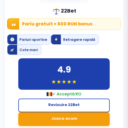
22Bet
Pariu gratuit + 600 RON bonus
Pariuri sportive
Retragere rapidă
Cote mari
4.9
★★★★★
✓ Acceptă RO
Revizuire 22Bet
Joaca acum