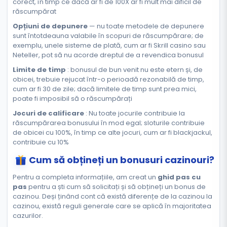
corect, în timp ce dacă ar fi de 100X ar fi mult mai dificil de
răscumpărat
Opțiuni de depunere
— nu toate metodele de depunere
sunt întotdeauna valabile în scopuri de răscumpărare; de
exemplu, unele sisteme de plată, cum ar fi Skrill casino sau
Neteller, pot să nu acorde dreptul de a revendica bonusul
Limite de timp
: bonusul de bun venit nu este etern și, de
obicei, trebuie rejucat într-o perioadă rezonabilă de timp,
cum ar fi 30 de zile; dacă limitele de timp sunt prea mici,
poate fi imposibil să o răscumpărați
Jocuri de calificare
: Nu toate jocurile contribuie la
răscumpărarea bonusului în mod egal; sloturile contribuie
de obicei cu 100%, în timp ce alte jocuri, cum ar fi blackjackul,
contribuie cu 10%
Cum să obțineți un bonusuri cazinouri?
Pentru a completa informațiile, am creat un
ghid pas cu
pas
pentru a ști cum să solicitați și să obțineți un bonus de
cazinou. Deși ținând cont că există diferențe de la cazinou la
cazinou, există reguli generale care se aplică în majoritatea
cazurilor.