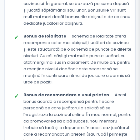
cazinoului. În general, se bazează pe suma depusă
și jucată săptămânal sau lunar. Bonusurile VIP sunt
mult mai mari decât bonusurile obișnuite de cazinou
dedicate jucătorilor obișnuiți.
Bonus de loialitate
— schema de loialitate oferă
recompense celor mai obișnuiți jucători de cazinou
și este structurată pe o schemă de puncte de diferite
niveluri. Cu cât câștigi mai multe puncte jucând, cu
atât mergi mai sus în clasament. De multe ori, pentru
a menține nivelul dobândit este necesar să se
mențină în continuare ritmul de joc care a permis să
urce pe poziții.
Bonus de recomandare a unui prieten
— Acest
bonus acordă o recompensă pentru fiecare
persoană pe care jucătorul o solicită să se
înregistreze la cazinoul online. În mod normal, pentru
ca promovarea să aibă succes, noul membru
trebuie să facă și o depunere; în acest caz jucătorul
care a recomandat un prieten (sau rudă) primește