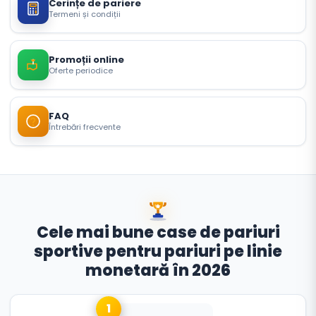
Cerințe de pariere
Termeni și condiții
Promoții online
Oferte periodice
FAQ
Întrebări frecvente
Cele mai bune case de pariuri
sportive pentru pariuri pe linie
monetară în
2026
1