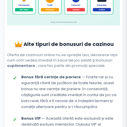
Prima depunere
Gratuit
Rambursare
Rotiri gratuite
100% Match
0€ Depunere
La pierderi
La sloturi
Alege bonusul potrivit pentru tine
Alte tipuri de bonusuri de cazinou
Oferta de cazinouri online nu se oprește aici, deoarece așa
cum vom vedea imediat în sacul de joc există și bonusuri
suplimentare
, care fac parte din promoții speciale.
Bonus fără cerințe de pariere
— Foarte rar și cu
siguranță râvnit de jucătorii de toate felurile, acest
bonus nu are cerințe de pariere; în consecință,
câștigurile sunt creditate imediat în contul de joc ca
bani reali, fără a fi nevoie de a îndeplini termeni și
condiții ulterioare pentru a-l răscumpăra.
Bonus VIP
— Această ofertă este exclusivă și este
destinată exclusiv membrilor Clubului VIP al