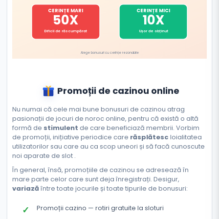
CERINȚE MARI
CERINȚE MICI
50X
10X
Dificil de răscumpărat
Ușor de obținut
Alege bonusuri cu cerințe rezonabile
Promoții de cazinou online
Nu numai că cele mai bune bonusuri de cazinou atrag
pasionații de jocuri de noroc online, pentru că există o altă
formă de
stimulent
de care beneficiază membrii. Vorbim
de promoții, inițiative periodice care
răsplătesc
loialitatea
utilizatorilor sau care au ca scop uneori și să facă cunoscute
noi aparate de slot .
În general, însă, promoțiile de cazinou se adresează în
mare parte celor care sunt deja înregistrați. Desigur,
variază
între toate jocurile și toate tipurile de bonusuri:
Promoții cazino — rotiri gratuite la sloturi