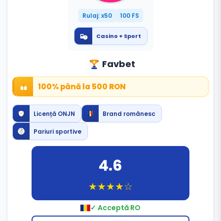
Rulaj: x50
100 FS
Casino + Sport
Favbet
100% până la 500 RON
Licență ONJN
Brand românesc
Pariuri sportive
4.6
★★★★☆
✓ Acceptă RO