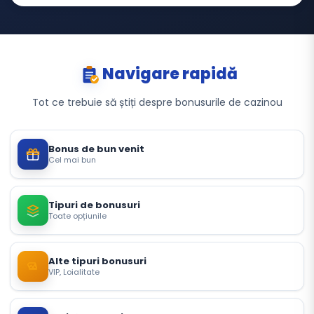
Navigare rapidă
Tot ce trebuie să știți despre bonusurile de cazinou
Bonus de bun venit
Cel mai bun
Tipuri de bonusuri
Toate opțiunile
Alte tipuri bonusuri
VIP, Loialitate