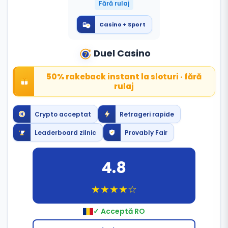
Fără rulaj
Casino + Sport
Duel Casino
50% rakeback instant la sloturi · fără
rulaj
Crypto acceptat
Retrageri rapide
Leaderboard zilnic
Provably Fair
4.8
★★★★☆
✓ Acceptă RO