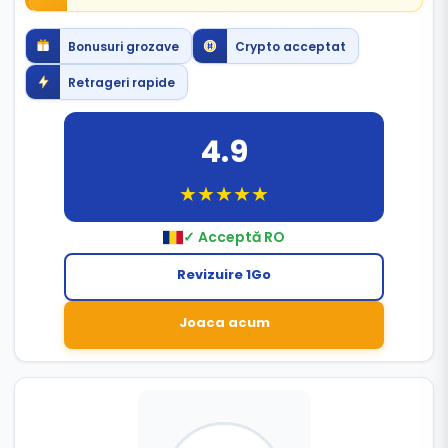
Bonusuri grozave
Crypto acceptat
Retrageri rapide
4.9
★★★★★
✓ Acceptă RO
Revizuire 1Go
Joaca acum