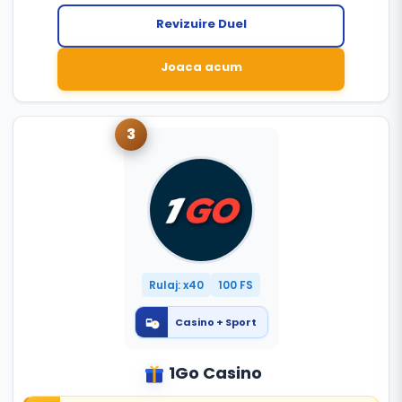
Revizuire Duel
Joaca acum
3
Rulaj: x40
100 FS
Casino + Sport
1Go Casino