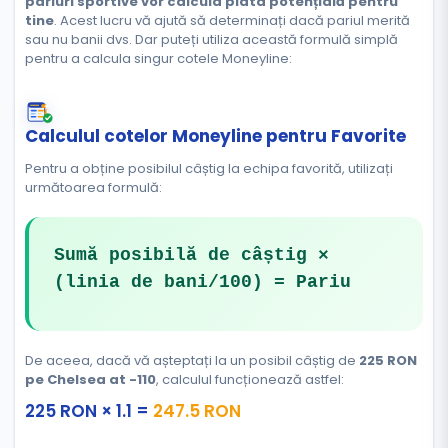
pariuri sportive vor calcula plata potențială pentru
tine
. Acest lucru vă ajută să determinați dacă pariul merită
sau nu banii dvs. Dar puteți utiliza această formulă simplă
pentru a calcula singur cotele Moneyline:
Calculul cotelor Moneyline pentru Favorite
Pentru a obține posibilul câștig la echipa favorită, utilizați
următoarea formulă:
Sumă posibilă de câștig ×
(linia de bani/100) = Pariu
De aceea, dacă vă așteptați la un posibil câștig de
225 RON
pe Chelsea at -110
, calculul funcționează astfel:
225 RON × 1.1 =
247.5 RON