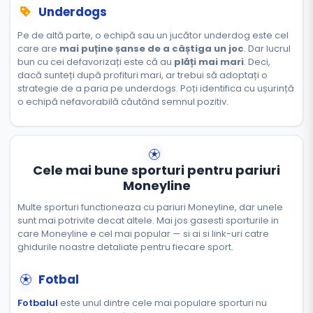
Underdogs
Pe de altă parte, o echipă sau un jucător underdog este cel
care are
mai puține șanse de a câștiga un joc
. Dar lucrul
bun cu cei defavorizați este că au
plăți mai mari
. Deci,
dacă sunteți după profituri mari, ar trebui să adoptați o
strategie de a paria pe underdogs. Poți identifica cu ușurință
o echipă nefavorabilă căutând semnul pozitiv.
Cele mai bune sporturi pentru pariuri
Moneyline
Multe sporturi functioneaza cu pariuri Moneyline, dar unele
sunt mai potrivite decat altele. Mai jos gasesti sporturile in
care Moneyline e cel mai popular — si ai si link-uri catre
ghidurile noastre detaliate pentru fiecare sport.
Fotbal
Fotbalul
este unul dintre cele mai populare sporturi nu