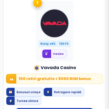
1
Rulaj: x40
100 FS
Casino
Vavada Casino
100 rotiri gratuite + 5000 RON bonus
Bonusuri uriașe
Retragere rapidă
Turnee zilnice