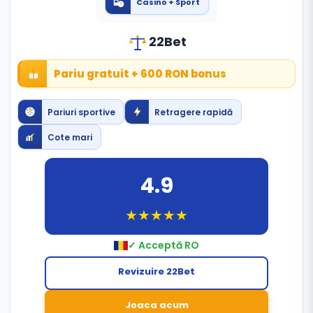
Casino + Sport
22Bet
Pariu gratuit + 600 RON bonus
Pariuri sportive
Retragere rapidă
Cote mari
4.9
★★★★★
✓ Acceptă RO
Revizuire 22Bet
Joaca acum