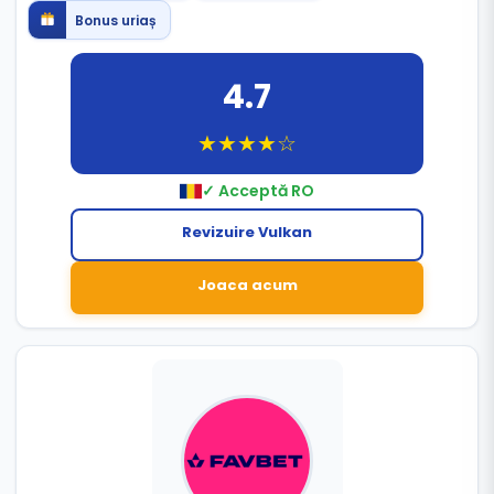
Bonus uriaș
4.7
★★★★☆
✓ Acceptă RO
Revizuire Vulkan
Joaca acum