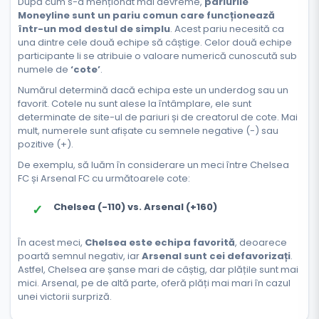
După cum s-a menționat mai devreme,
pariurile
Moneyline sunt un pariu comun care funcționează
într-un mod destul de simplu
. Acest pariu necesită ca
una dintre cele două echipe să câștige. Celor două echipe
participante li se atribuie o valoare numerică cunoscută sub
numele de
‘cote’
.
Numărul determină dacă echipa este un underdog sau un
favorit. Cotele nu sunt alese la întâmplare, ele sunt
determinate de site-ul de pariuri și de creatorul de cote. Mai
mult, numerele sunt afișate cu semnele negative (-) sau
pozitive (+).
De exemplu, să luăm în considerare un meci între Chelsea
FC și Arsenal FC cu următoarele cote:
Chelsea (-110) vs. Arsenal (+160)
În acest meci,
Chelsea este echipa favorită
, deoarece
poartă semnul negativ, iar
Arsenal sunt cei defavorizați
.
Astfel, Chelsea are șanse mari de câștig, dar plățile sunt mai
mici. Arsenal, pe de altă parte, oferă plăți mai mari în cazul
unei victorii surpriză.