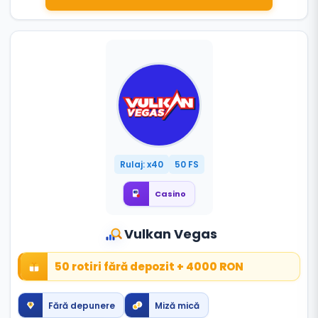
Rulaj: x40
50 FS
Casino
Vulkan Vegas
50 rotiri fără depozit + 4000 RON
Fără depunere
Miză mică
0