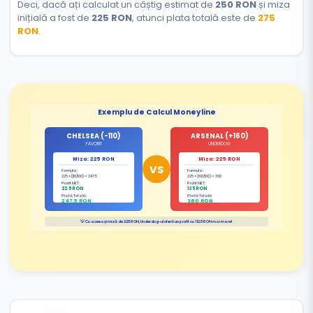
Deci, dacă ați calculat un câștig estimat de
250 RON
și miza
inițială a fost de
225 RON
, atunci plata totală este de
275
RON
.
Exemplu de Calcul Moneyline
CHELSEA (-110)
ARSENAL (+160)
FAVORIT
UNDERDOG
Miza: 225 RON
Miza: 225 RON
VS
Formula:
Formula:
225 × (110/100) = 247.5
225 × (160/100) = 360
Profit NET:
Profit NET:
22.5 RON
135 RON
Plată Totală:
Plată Totală:
247.5 RON
360 RON
💡 Cu aceeași miză de 225 RON, Underdog-ul oferă un profit cu 112.5 RON mai mare!