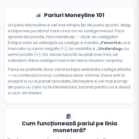
Pariuri Moneyline 101
Un pariu Moneyline e cel mai simplu tip de pariu sportiv: alegi
echipa sau jucatorul care crezi ca va castiga meciul. Fara
spread de puncte, fara handicap — doar un castigator.
Echipa care se asteapta sa castige e numita
„Favorita»
si e
marcata cu semn negativ (-), iar cealalta e
„Underdog»
cu
semn pozitiv (+). De obicei favoritii au plati mai mici, iar
outsiderii ofera castiguri mai mari daca reusesc surpriza.
Pariul se plateste doar cand echipa selectata castiga efectiv
— nu conteaza scorul, conteaza doar victoria. Daca esti la
inceput si nu ai pariat niciodata, Moneyline e cel mai bun tip
de pariu cu care sa te familiarizezi, tocmai pentru ca e direct
si usor de inteles.
Cum funcționează pariul pe linia
monetară?