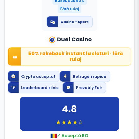
Rakeback 50%
Fără rulaj
Casino + Sport
Duel Casino
50% rakeback instant la sloturi · fără
rulaj
Crypto acceptat
Retrageri rapide
Leaderboard zilnic
Provably Fair
4.8
★★★★☆
✓ Acceptă RO