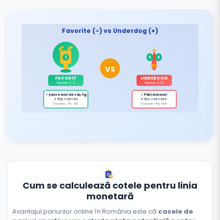
Favorite (-) vs Underdog (+)
$
$
1
VS
FAVORIT
UNDERDOG
Semn: (-)
Semn: (+)
✓ Șanse mari de câștig
✓ Plăți mai mari
✗ Plăți mai mici
✗ Risc mai mare
Exemplu: -110, -150
Exemplu: +150, +200
Cum se calculează cotele pentru linia
monetară
Avantajul pariurilor online în România este că
casele de