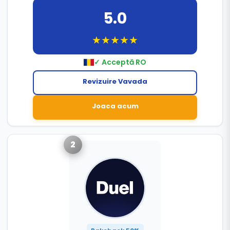
5.0
★★★★★
✓ Acceptă RO
Revizuire Vavada
Joaca acum
2