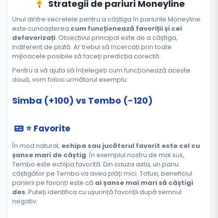
Strategii de pariuri Moneyline
Unul dintre secretele pentru a câștiga în pariurile Moneyline
este cunoașterea
cum funcționează favoriții și cei
defavorizați
. Obiectivul principal este de a câștiga,
indiferent de plată. Ar trebui să încercați prin toate
mijloacele posibile să faceți predicția corectă.
Pentru a vă ajuta să înțelegeți cum funcționează aceste
două, vom folosi următorul exemplu:
Simba (+100) vs Tembo (-120)
⭐ Favorite
În mod natural,
echipa sau jucătorul favorit este cel cu
șanse mari de câștig
. În exemplul nostru de mai sus,
Tembo este echipa favorită. Din cauza asta, un pariu
câștigător pe Tembo va avea plăți mici. Totusi, beneficiul
parierii pe favoriți este că
ai șanse mai mari să câștigi
des
. Puteți identifica cu ușurință favoriții după semnul
negativ.