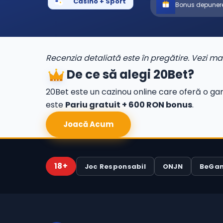
Casino + Sport
Bonus depuner
Recenzia detaliată este în pregătire. Vezi mai
De ce să alegi 20Bet?
20Bet este un cazinou online care oferă o gamă
este
Pariu gratuit + 600 RON bonus
.
Joacă Acum
18+
Joc Responsabil
ONJN
BeGa