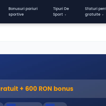
Bonusuri pariuri
Tipuri De
Sfaturi pen
sportive
Sport
gratuite
gratuit + 600 RON bonus