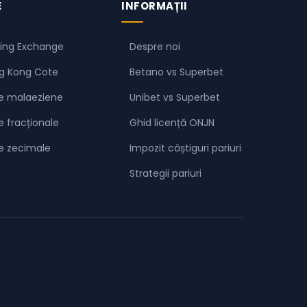
E
INFORMAȚII
ting Exchange
Despre noi
g Kong Cote
Betano vs Superbet
e malaeziene
Unibet vs Superbet
 fracționale
Ghid licență ONJN
e zecimale
Impozit câștiguri pariuri
Strategii pariuri